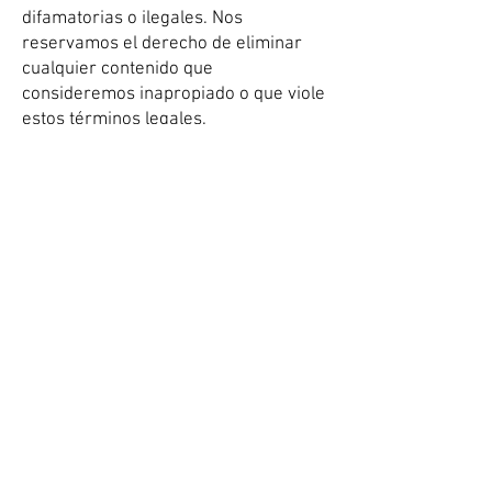
difamatorias o ilegales. Nos
reservamos el derecho de eliminar
cualquier contenido que
consideremos inapropiado o que viole
estos términos legales.
Exclusión de Responsabilidad: No
seremos responsables de los daños o
perjuicios que puedan derivarse del
uso de este formulario, incluyendo la
pérdida de datos o información
enviada a través del mismo. El usuario
asume todos los riesgos asociados
con su uso.
Al utilizar este formulario, el usuario
acepta y se compromete a cumplir
estos términos legales en su totalidad.
Nos reservamos el derecho de
modificar o actualizar estos términos
en cualquier momento sin previo