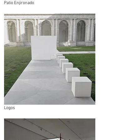
Patio Enjironado
Logos